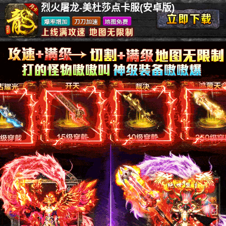
烈火屠龙-美杜莎点卡服(安卓版)