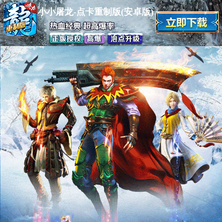
小小屠龙-点卡重制版(安卓版)